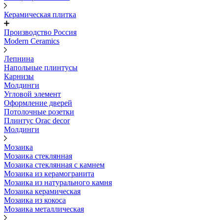
Керамическая плитка
Производство Россия
Modern Ceramics
Лепнина
Напольные плинтусы
Карнизы
Молдинги
Угловой элемент
Оформление дверей
Потолочные розетки
Плинтус Orac decor
Молдинги
Мозаика
Мозаика стеклянная
Мозаика стеклянная с камнем
Мозаика из керамогранита
Мозаика из натурального камня
Мозаика керамическая
Мозаика из кокоса
Мозаика металлическая