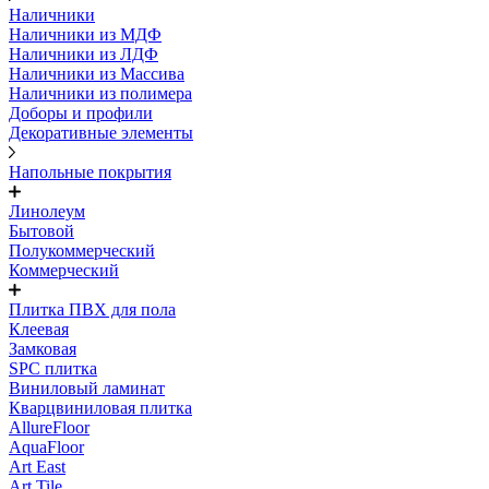
Наличники
Наличники из МДФ
Наличники из ЛДФ
Наличники из Массива
Наличники из полимера
Доборы и профили
Декоративные элементы
Напольные покрытия
Линолеум
Бытовой
Полукоммерческий
Коммерческий
Плитка ПВХ для пола
Клеевая
Замковая
SPC плитка
Виниловый ламинат
Кварцвиниловая плитка
AllureFloor
AquaFloor
Art East
Art Tile