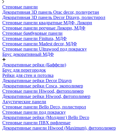
Стеновые панели
Декоративная 3D панель Orac decor, полиуретан
Декоративная 3D панель Decor Dizayn, полистирол
Стеновые панели квадратные МДФ, Ликорн
Стеновые панели реечные Ликорн, МДФ
Стеновые бамбуковые панели
Стеновые панели Finitura, МДФ
Стеновые панели Madest decor, МДФ
Стеновые панели Ultrawood под покраску
Брус декоративный МДФ
Декоративные рейки (Баффели)
Брус для перегородок
Рейки для стен и потолка
Декоративные рейки Decor Dizayn
Декоративные рейки Cosca, экополимер
Стеновые панели Hiwood, фитополимер
Декоративные рейки Hiwood, фитополимер
Акустические панели
Стеновые панели Bello Deco, полистирол
Стеновые панели под покраску
Декоративные рейки (Молдинг) Bello Deco
Стеновые панели ПВХ рифленые
Декоративные панели Hiwood (Maximum), фитополимер