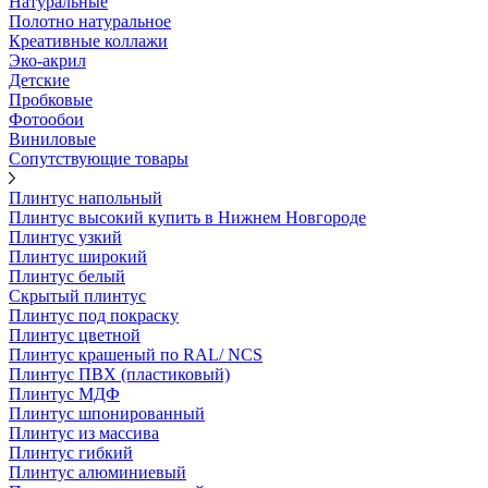
Натуральные
Полотно натуральное
Креативные коллажи
Эко-акрил
Детские
Пробковые
Фотообои
Виниловые
Сопутствующие товары
Плинтус напольный
Плинтус высокий купить в Нижнем Новгороде
Плинтус узкий
Плинтус широкий
Плинтус белый
Скрытый плинтус
Плинтус под покраску
Плинтус цветной
Плинтус крашеный по RAL/ NCS
Плинтус ПВХ (пластиковый)
Плинтус МДФ
Плинтус шпонированный
Плинтус из массива
Плинтус гибкий
Плинтус алюминиевый