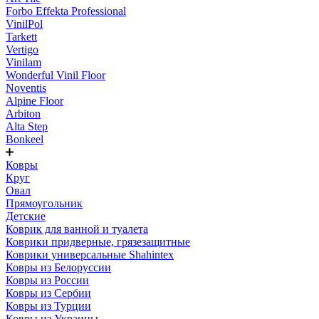
Forbo Effekta Professional
VinilPol
Tarkett
Vertigo
Vinilam
Wonderful Vinil Floor
Noventis
Alpine Floor
Arbiton
Alta Step
Bonkeel
Ковры
Круг
Овал
Прямоугольник
Детские
Коврик для ванной и туалета
Коврики придверные, грязезащитные
Коврики универсальные Shahintex
Ковры из Белоруссии
Ковры из России
Ковры из Сербии
Ковры из Турции
Ковры из Украины