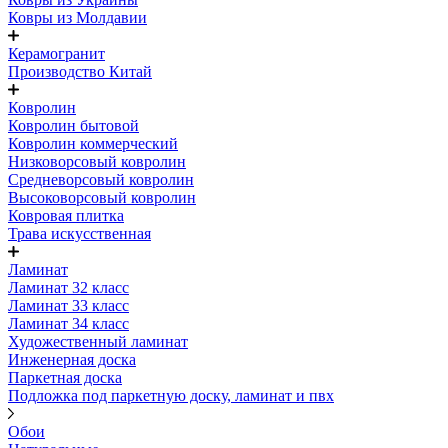
Ковры из Молдавии
Керамогранит
Производство Китай
Ковролин
Ковролин бытовой
Ковролин коммерческий
Низковорсовый ковролин
Средневорсовый ковролин
Высоковорсовый ковролин
Ковровая плитка
Трава искусственная
Ламинат
Ламинат 32 класс
Ламинат 33 класс
Ламинат 34 класс
Художественный ламинат
Инженерная доска
Паркетная доска
Подложка под паркетную доску, ламинат и пвх
Обои