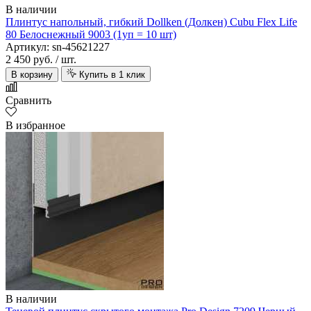
В наличии
Плинтус напольный, гибкий Dollken (Долкен) Cubu Flex Life
80 Белоснежный 9003 (1уп = 10 шт)
Артикул: sn-45621227
2 450 руб.
/ шт.
В корзину
Купить в 1 клик
Сравнить
В избранное
В наличии