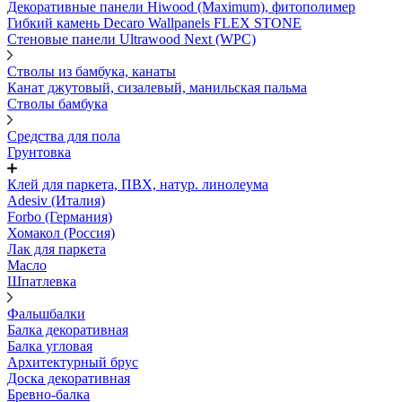
Декоративные панели Hiwood (Maximum), фитополимер
Гибкий камень Decaro Wallpanels FLEX STONE
Стеновые панели Ultrawood Next (WPC)
Стволы из бамбука, канаты
Канат джутовый, сизалевый, манильская пальма
Стволы бамбука
Средства для пола
Грунтовка
Клей для паркета, ПВХ, натур. линолеума
Adesiv (Италия)
Forbo (Германия)
Хомакол (Россия)
Лак для паркета
Масло
Шпатлевка
Фальшбалки
Балка декоративная
Балка угловая
Архитектурный брус
Доска декоративная
Бревно-балка