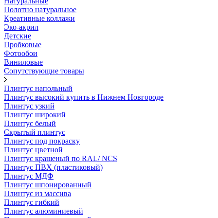
Натуральные
Полотно натуральное
Креативные коллажи
Эко-акрил
Детские
Пробковые
Фотообои
Виниловые
Сопутствующие товары
Плинтус напольный
Плинтус высокий купить в Нижнем Новгороде
Плинтус узкий
Плинтус широкий
Плинтус белый
Скрытый плинтус
Плинтус под покраску
Плинтус цветной
Плинтус крашеный по RAL/ NCS
Плинтус ПВХ (пластиковый)
Плинтус МДФ
Плинтус шпонированный
Плинтус из массива
Плинтус гибкий
Плинтус алюминиевый