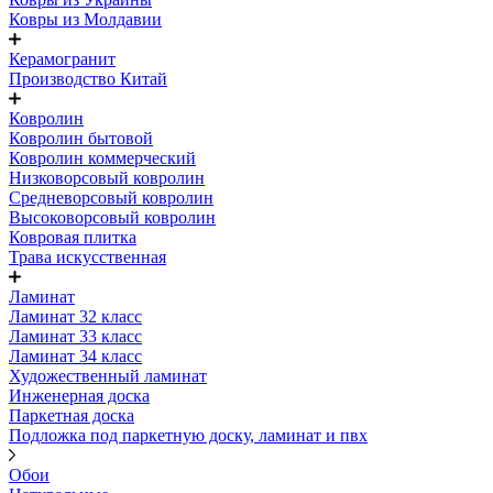
Ковры из Молдавии
Керамогранит
Производство Китай
Ковролин
Ковролин бытовой
Ковролин коммерческий
Низковорсовый ковролин
Средневорсовый ковролин
Высоковорсовый ковролин
Ковровая плитка
Трава искусственная
Ламинат
Ламинат 32 класс
Ламинат 33 класс
Ламинат 34 класс
Художественный ламинат
Инженерная доска
Паркетная доска
Подложка под паркетную доску, ламинат и пвх
Обои