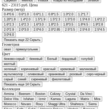
Carpetoff
Merinos
Vitebsk
Ковры из Молдавии
Sintelon
621
-
23115
руб.
Цена
Размер (метр)
0.4*0.6
0.6*1.0
0.6*1.1
0.8*1.5
1.0*2.0
1.2*1.7
1.20*1.8
1.4*2.0
1.5*1.9
1.5*2.3
1.5*3.0
1.5*4.0
1.6*2.2
1.6*2.3
1.6*2.3
1.6*3.0
1.8*2.5
1.8*3.5
1.8*4.5
1.9*2.8
2.0*2.9
2.0*3.0
2.0*4.0
2.0*2.85
2.5*3.5
2.5*4.0
2.5*4.5
3.0*4.0
Показать еще 22
Скрыть
Геометрия
овал
прямоугольник
Цвет
бежево-серый
бежевый
Белый
бордовый
голубой
желтый
зеленый
коричневый
красный
кремовый
малиновый
мультиколор
оливковый
оранжевый
розовый
серо-черный
серый
синий
сиреневый
фиолетовый
Показать еще 14
Скрыть
Коллекция
Armina
Beenom
Boston
Colizey
Crystal
Da Vinci
Dolce Vita
Isfahan
Izmir
Kamea
Laguna
Matrix
Mira
Morocco
Novaro
Roxy
Shaggi Ultra
Shahreza
Sierra