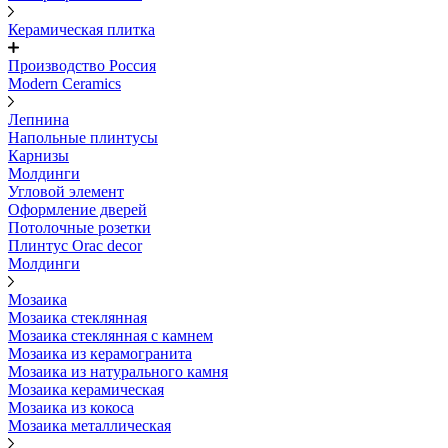
Керамическая плитка
Производство Россия
Modern Ceramics
Лепнина
Напольные плинтусы
Карнизы
Молдинги
Угловой элемент
Оформление дверей
Потолочные розетки
Плинтус Orac decor
Молдинги
Мозаика
Мозаика стеклянная
Мозаика стеклянная с камнем
Мозаика из керамогранита
Мозаика из натурального камня
Мозаика керамическая
Мозаика из кокоса
Мозаика металлическая