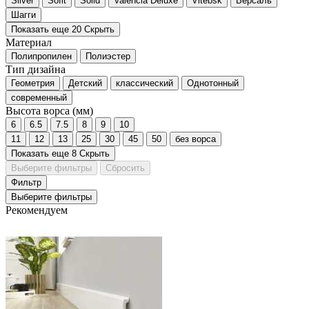
Silver
Sofit
Solid
Valencia Deluxe
Vitebsk
Версаль
Шагги
Показать еще 20
Скрыть
Материал
Полипропилен
Полиэстер
Тип дизайна
Геометрия
Детский
классический
Однотонный
современный
Высота ворса (мм)
6
6.5
7.5
8
9
10
11
12
13
25
30
45
50
без ворса
Показать еще 8
Скрыть
Выберите фильтры
Сбросить
Фильтр
Выберите фильтры
Рекомендуем