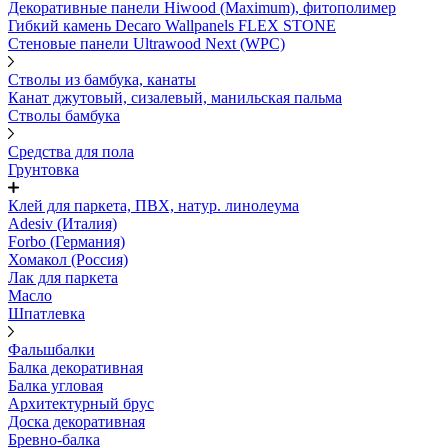
Декоративные панели Hiwood (Maximum), фитополимер
Гибкий камень Decaro Wallpanels FLEX STONE
Стеновые панели Ultrawood Next (WPC)
Стволы из бамбука, канаты
Канат джутовый, сизалевый, манильская пальма
Стволы бамбука
Средства для пола
Грунтовка
Клей для паркета, ПВХ, натур. линолеума
Adesiv (Италия)
Forbo (Германия)
Хомакол (Россия)
Лак для паркета
Масло
Шпатлевка
Фальшбалки
Балка декоративная
Балка угловая
Архитектурный брус
Доска декоративная
Бревно-балка