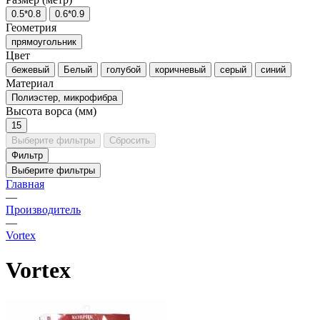
0.5*0.8
0.6*0.9
Геометрия
прямоугольник
Цвет
бежевый
Белый
голубой
коричневый
серый
синий
Материал
Полиэстер, микрофибра
Высота ворса (мм)
15
Выберите фильтры
Сбросить
Фильтр
Выберите фильтры
Главная
—
Производитель
—
Vortex
Vortex