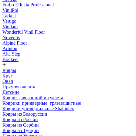
Forbo Effekta Professional
VinilPol
Tarkett
Vertigo
Vinilam
Wonderful Vinil Floor
Noventis
Alpine Floor
Arbiton
Alta Step
Bonkeel
Ковры
Круг
Овал
Прямоугольник
Детские
Коврик для ванной и туалета
Коврики придверные, грязезащитные
Коврики универсальные Shahintex
Ковры из Белоруссии
Ковры из России
Ковры из Сербии
Ковры из Турции
Ковры из Украины