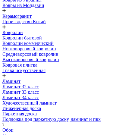
Ковры из Молдавии
Керамогранит
Производство Китай
Ковролин
Ковролин бытовой
Ковролин коммерческий
Низковорсовый ковролин
Средневорсовый ковролин
Высоковорсовый ковролин
Ковровая плитка
Трава искусственная
Ламинат
Ламинат 32 класс
Ламинат 33 класс
Ламинат 34 класс
Художественный ламинат
Инженерная доска
Паркетная доска
Подложка под паркетную доску, ламинат и пвх
Обои