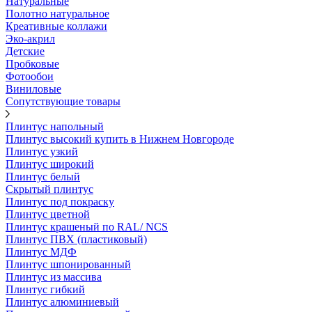
Натуральные
Полотно натуральное
Креативные коллажи
Эко-акрил
Детские
Пробковые
Фотообои
Виниловые
Сопутствующие товары
Плинтус напольный
Плинтус высокий купить в Нижнем Новгороде
Плинтус узкий
Плинтус широкий
Плинтус белый
Скрытый плинтус
Плинтус под покраску
Плинтус цветной
Плинтус крашеный по RAL/ NCS
Плинтус ПВХ (пластиковый)
Плинтус МДФ
Плинтус шпонированный
Плинтус из массива
Плинтус гибкий
Плинтус алюминиевый