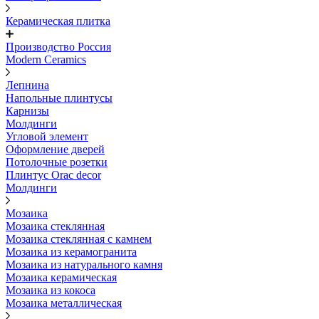
Керамическая плитка
Производство Россия
Modern Ceramics
Лепнина
Напольные плинтусы
Карнизы
Молдинги
Угловой элемент
Оформление дверей
Потолочные розетки
Плинтус Orac decor
Молдинги
Мозаика
Мозаика стеклянная
Мозаика стеклянная с камнем
Мозаика из керамогранита
Мозаика из натурального камня
Мозаика керамическая
Мозаика из кокоса
Мозаика металлическая